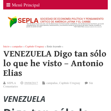
Menú Principal
Inicio
»
campañas
»
Capítulo Uruguay
» Estás leyendo »
VENEZUELA Digo tan sólo
lo que he visto – Antonio
Elias
SEPLA
09/08/2017
campañas
,
Capítulo Uruguay
Sin
Comentarios
VENEZUELA