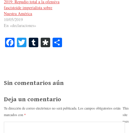
2019: Repudio total a la ofensiva
fascistoide imperialista sobre
Nuestra América
10/05/2019
En «declaraciones»
Fa
T
T
Di
C
ce
wi
u
as
o
bo
tte
m
po
m
ok
r
bl
ra
pa
r
rti
Sin comentarios aún
r
Deja un comentario
Tu dirección de correo electrónico no será publicada.
Los campos obligatorios están
This
marcados con
*
site
uses