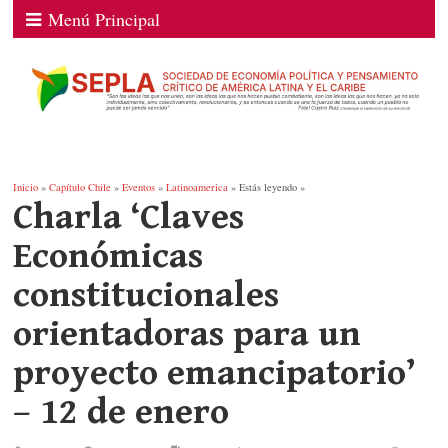
Menú Principal
Inicio
»
Capítulo Chile
»
Eventos
»
Latinoamerica
» Estás leyendo »
Charla ‘Claves
Económicas
constitucionales
orientadoras para un
proyecto emancipatorio’
– 12 de enero