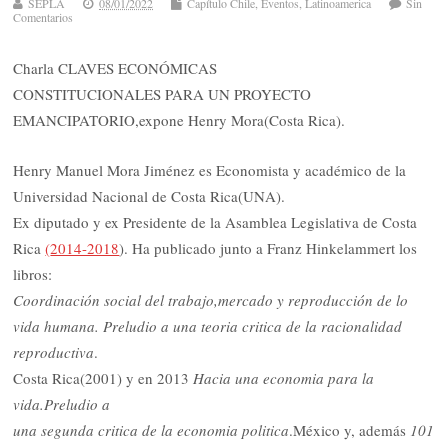
SEPLA
08/01/2022
Capítulo Chile
,
Eventos
,
Latinoamerica
Sin
Comentarios
Charla CLAVES ECONÓMICAS
CONSTITUCIONALES PARA UN PROYECTO
EMANCIPATORIO,expone Henry Mora(Costa Rica).
Henry Manuel Mora Jiménez es Economista y académico de la
Universidad Nacional de Costa Rica(UNA).
Ex diputado y ex Presidente de la Asamblea Legislativa de Costa
Rica
(
2014-2018
). Ha publicado junto a Franz Hinkelammert los
libros:
Coordinación social del trabajo,mercado y reproducción de lo
vida humana. Preludio a una teoria critica de la racionalidad
reproductiva
.
Costa Rica(2001) y en 2013
Hacia una economia para la
vida.Preludio a
una segunda critica de la economia politica
.México y, además
101