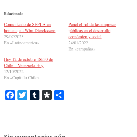
Relacionado
Comunicado de SEPLA en
Panel el rol de las empresas
homenaje a Wim Dierckxsens
públicas en el desarrollo
29/07/2023
económico y social
En «Latinoamerica»
24/01/2022
En «campañas»
Hoy 12 de octubre 18h30 de
Chile – Venezuela Hoy
12/10/2022
En «Capítulo Chile»
Fa
T
T
Di
C
ce
wi
u
as
o
bo
tte
m
po
m
ok
r
bl
ra
pa
r
rti
Sin comentarios aún