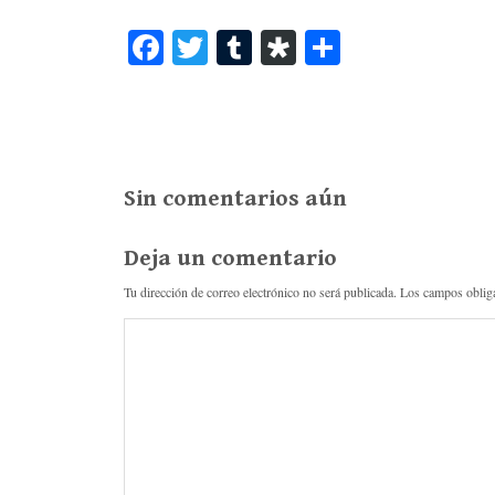
Fa
T
T
Di
C
ce
wi
u
as
o
bo
tte
m
po
m
ok
r
bl
ra
pa
r
rti
Sin comentarios aún
r
Deja un comentario
Tu dirección de correo electrónico no será publicada.
Los campos oblig