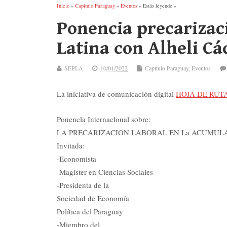
Inicio
»
Capítulo Paraguay
»
Eventos
» Estás leyendo »
Ponencia precarizac
Latina con Alheli Cá
SEPLA
10/01/2022
Capítulo Paraguay
,
Eventos
La iniciativa de comunicación digital
HOJA DE RUT
Ponencla Internaclonal sobre:
LA PRECARIZACION LABORAL EN La ACUMULAC
Invitada:
-Economista
-Magister en Ciencias Sociales
-Presidenta de la
Sociedad de Economía
Política del Paraguay
-Miembro del