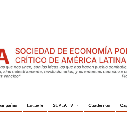
ampañas
Escuela
SEPLA TV
Cuadernos
Cap