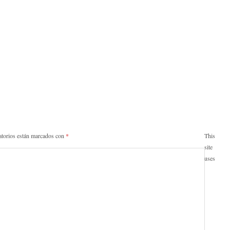
atorios están marcados con
*
This
site
uses