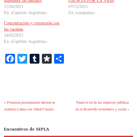
suspender las patentes
CIENCIA POR LA VIDA
21/04/2021
07/12/2021
En «Capítulo Argentina»
En «campañas»
Concentración y corrupción con
las vacunas
24/02/2021
En «Capítulo Argentina»
Fa
T
T
Di
C
ce
wi
u
as
o
bo
tte
m
po
m
ok
r
bl
ra
pa
r
rti
«
Ponencia precarización laboral en
Panel el rol de las empresas públicas
r
América Latina con Alheli Cáceres
en el desarrollo económico y social
»
Encuentros de SEPLA