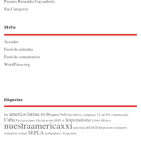
Premio Reinaldo Carcanholo
Sin Categoría
Meta
Acceder
Feed de entradas
Feed de comentarios
WordPress.org
Etiquetas
america-latina-es
Bloqueo
bolivia
8m
bolivia
campanas
CLACSO
comunicados
Cuba
Imperialismo
Declaraciones
Declaración SEPLA
Libro
México
nuestraamericaxxi
palestina
REDEM
Represión
seminario
SEPLA
seminario virtual
trabajadores
Venezuela