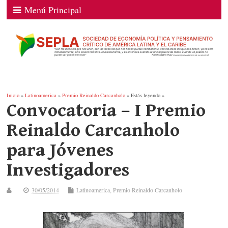
Menú Principal
Inicio
»
Latinoamerica
»
Premio Reinaldo Carcanholo
» Estás leyendo »
Convocatoria – I Premio
Reinaldo Carcanholo
para Jóvenes
Investigadores
30/05/2014
Latinoamerica
,
Premio Reinaldo Carcanholo