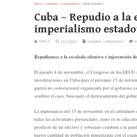
Inicio
»
campañas
»
Latinoamerica
» Estás leyendo »
Cuba – Repudio a la 
imperialismo estad
SEPLA
11/11/2021
campañas
,
Latinoamerica
S
Repudiamos a la escalada ofensiva e injerencista d
El pasado 4 de noviembre, el Congreso de los EEUU a
movilizaciones en Cuba para el próximo 15 de noviemb
guerra no convencional organizada por el gobierno es
sembrar el caos, buscando el derrocamiento del gobi
La importancia del 15 de noviembre en el calendario c
todas las actividades presenciales, tanto en lo educa
producto de un efectivo y soberano combate a la pand
mayor cantidad de población inmunizada con el esqu