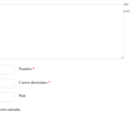
site
uses
Nombre
*
Correo electrónico
*
Web
 esta entrada.