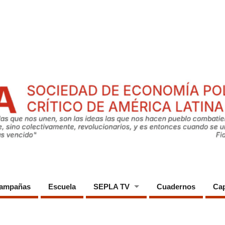
ampañas
Escuela
SEPLA TV
Cuadernos
Cap