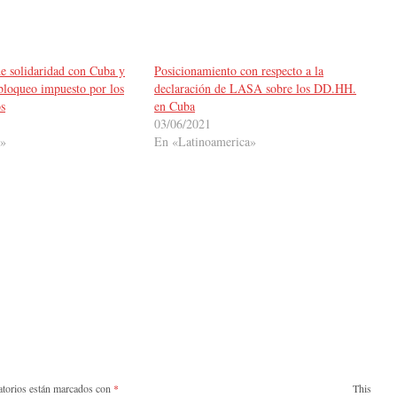
 solidaridad con Cuba y
Posicionamiento con respecto a la
 bloqueo impuesto por los
declaración de LASA sobre los DD.HH.
s
en Cuba
03/06/2021
s»
En «Latinoamerica»
atorios están marcados con
*
This