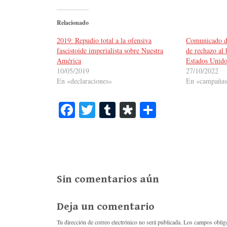
Relacionado
2019: Repudio total a la ofensiva
Comunicado de
fascistoide imperialista sobre Nuestra
de rechazo al
América
Estados Unido
10/05/2019
27/10/2022
En «declaraciones»
En «campaña
Fa
T
T
Di
C
ce
wi
u
as
o
bo
tte
m
po
m
ok
r
bl
ra
pa
r
rti
Sin comentarios aún
r
Deja un comentario
Tu dirección de correo electrónico no será publicada.
Los campos oblig