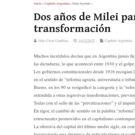
Inicio
»
Capítulo Argentina
» Estás leyendo »
Dos años de Milei pa
transformación
Julio César Gambina
14/12/2025
Capítulo Argentina
Muchos incrédulos decían que en Argentina jamás llega
las dictaduras, lo que aconteció entre 1930 y el golp
Los gobiernos constitucionales desde 1916 recogían la
en el sentido de “reforma agraria, universitaria o tribut
Bueno, en los 90 se resignificó la categoría y la “ref
extendida a otras regresivas transformaciones, previsio
Todas con el sello de las “privatizaciones” y el impuls
En rigor, el cambio de sentido en la palabra “reforma
estructurales promovidos en el capitalismo contempor
La ofensiva del capital del último medio siglo, en co
favoreciendo una dinámica de individualismo exacerb