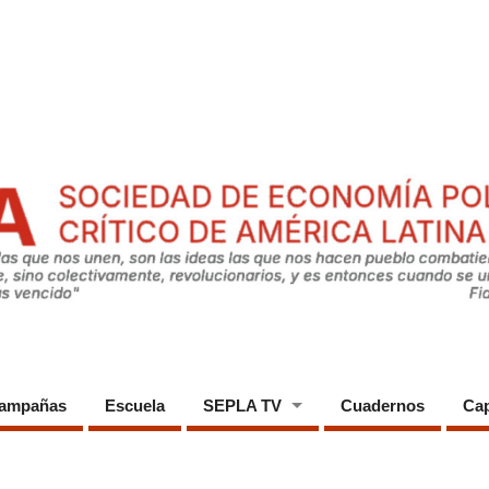
ampañas
Escuela
SEPLA TV
Cuadernos
Cap