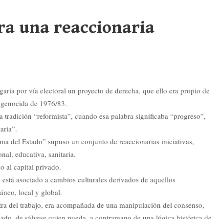
ra una reaccionaria
ría por vía electoral un proyecto de derecha, que ello era propio de
e genocida de 1976/83.
 tradición “reformista”, cuando esa palabra significaba “progreso”,
aria”.
orma del Estado” supuso un conjunto de reaccionarias iniciativas,
nal, educativa, sanitaria.
o al capital privado.
” está asociado a cambios culturales derivados de aquellos
áneo, local y global.
ntra del trabajo, era acompañada de una manipulación del consenso,
ado, de sálvese quien pueda, a contramano de una lógica histórica de