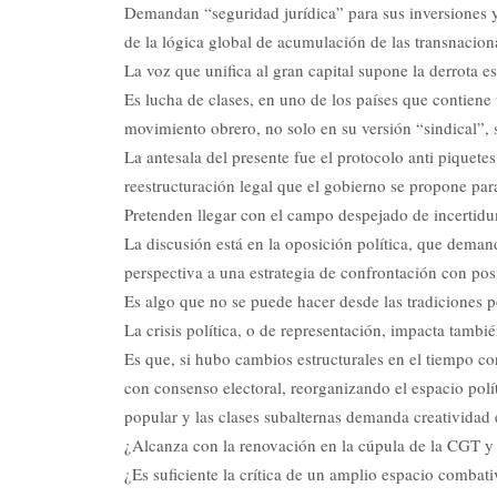
Demandan “seguridad jurídica” para sus inversiones y 
de la lógica global de acumulación de las transnacion
La voz que unifica al gran capital supone la derrota e
Es lucha de clases, en uno de los países que contiene
movimiento obrero, no solo en su versión “sindical”, s
La antesala del presente fue el protocolo anti piquetes
reestructuración legal que el gobierno se propone par
Pretenden llegar con el campo despejado de incertidum
La discusión está en la oposición política, que dema
perspectiva a una estrategia de confrontación con pos
Es algo que no se puede hacer desde las tradiciones po
La crisis política, o de representación, impacta tambi
Es que, si hubo cambios estructurales en el tiempo con
con consenso electoral, reorganizando el espacio polít
popular y las clases subalternas demanda creatividad e
¿Alcanza con la renovación en la cúpula de la CGT y s
¿Es suficiente la crítica de un amplio espacio combativo