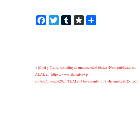
Fa
T
T
Di
C
ce
wi
u
as
o
bo
tte
m
po
m
ok
r
bl
ra
pa
r
rti
r
«
Milei y Trump constituyen una sociedad tóxica (Nota publicada en
ALAI, en: https://www.alai.info/wp-
content/uploads/2025/12/ALenMovimiento_558_diciembre2025_.pdf