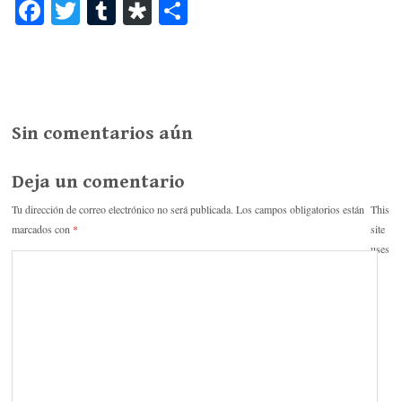
Fa
T
T
Di
C
ce
wi
u
as
o
bo
tte
m
po
m
ok
r
bl
ra
pa
r
rti
Sin comentarios aún
r
Deja un comentario
Tu dirección de correo electrónico no será publicada.
Los campos obligatorios están
This
marcados con
*
site
uses