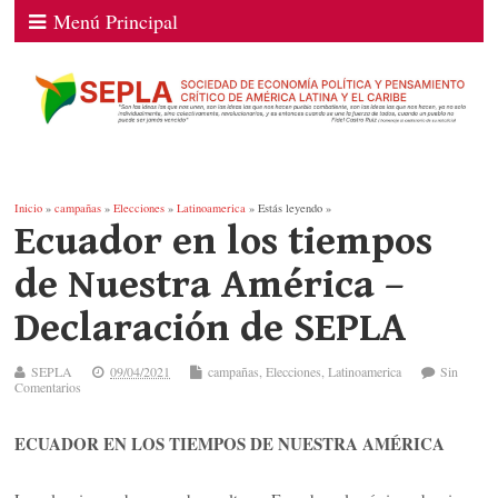
Menú Principal
Inicio
»
campañas
»
Elecciones
»
Latinoamerica
» Estás leyendo »
Ecuador en los tiempos
de Nuestra América –
Declaración de SEPLA
SEPLA
09/04/2021
campañas
,
Elecciones
,
Latinoamerica
Sin
Comentarios
ECUADOR EN LOS TIEMPOS DE NUESTRA AMÉRICA