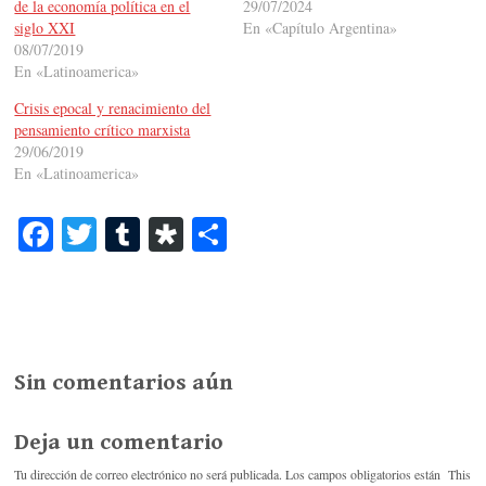
de la economía política en el
29/07/2024
siglo XXI
En «Capítulo Argentina»
08/07/2019
En «Latinoamerica»
Crisis epocal y renacimiento del
pensamiento crítico marxista
29/06/2019
En «Latinoamerica»
Fa
T
T
Di
C
ce
wi
u
as
o
bo
tte
m
po
m
ok
r
bl
ra
pa
r
rti
Sin comentarios aún
r
Deja un comentario
Tu dirección de correo electrónico no será publicada.
Los campos obligatorios están
This