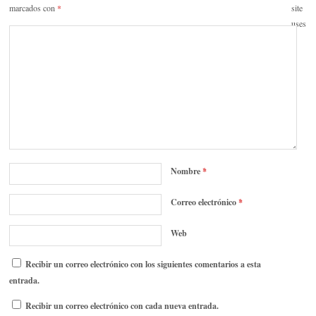
marcados con
*
site
uses
Nombre
*
Correo electrónico
*
Web
Recibir un correo electrónico con los siguientes comentarios a esta
entrada.
Recibir un correo electrónico con cada nueva entrada.