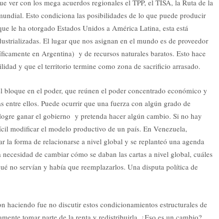
 que ver con los mega acuerdos regionales el TPP, el TISA, la Ruta de la
mundial. Esto condiciona las posibilidades de lo que puede producir
 que le ha otorgado Estados Unidos a América Latina, esta está
ustrializadas. El lugar que nos asignan en el mundo es de proveedor
íficamente en Argentina) y de recursos naturales baratos. Esto hace
idad y que el territorio termine como zona de sacrificio arrasado.
del bloque en el poder, que reúnen el poder concentrado económico y
as entre ellos. Puede ocurrir que una fuerza con algún grado de
 logre ganar el gobierno y pretenda hacer algún cambio. Si no hay
fícil modificar el modelo productivo de un país. En Venezuela,
 la forma de relacionarse a nivel global y se replanteó una agenda
 necesidad de cambiar cómo se daban las cartas a nivel global, cuáles
 qué no servían y había que reemplazarlos. Una disputa política de
ron haciendo fue no discutir estos condicionamientos estructurales de
llamente tomar parte de la renta y redistribuirla. ¿Eso es un cambio?.