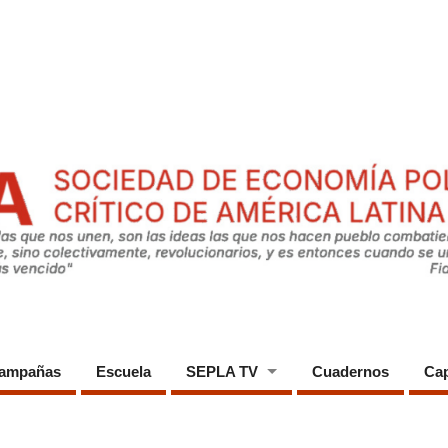
ampañas
Escuela
SEPLA TV
Cuadernos
Cap