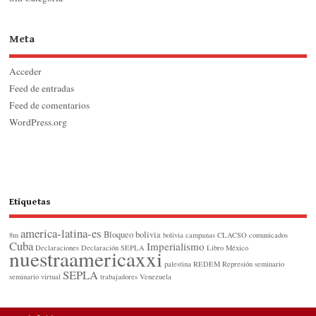
Meta
Acceder
Feed de entradas
Feed de comentarios
WordPress.org
Etiquetas
america-latina-es
Bloqueo
bolivia
8m
bolivia
campanas
CLACSO
comunicados
Cuba
Imperialismo
Declaraciones
Declaración SEPLA
Libro
México
nuestraamericaxxi
palestina
REDEM
Represión
seminario
SEPLA
seminario virtual
trabajadores
Venezuela