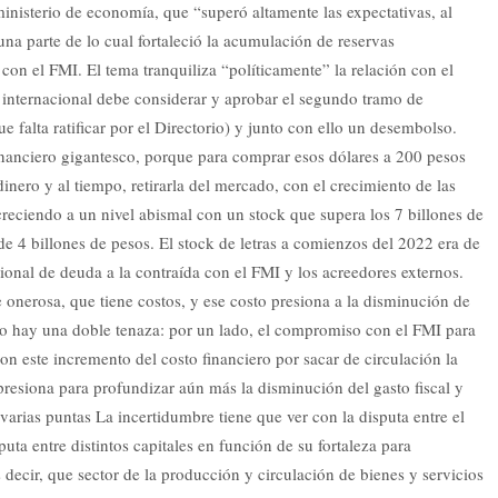
nisterio de economía, que “superó altamente las expectativas, al
una parte de lo cual fortaleció la acumulación de reservas
con el FMI. El tema tranquiliza “políticamente” la relación con el
 internacional debe considerar y aprobar el segundo tramo de
e falta ratificar por el Directorio) y junto con ello un desembolso.
financiero gigantesco, porque para comprar esos dólares a 200 pesos
nero y al tiempo, retirarla del mercado, con el crecimiento de las
eciendo a un nivel abismal con un stock que supera los 7 billones de
e 4 billones de pesos. El stock de letras a comienzos del 2022 era de
onal de deuda a la contraída con el FMI y los acreedores externos.
 onerosa, que tiene costos, y ese costo presiona a la disminución de
 eso hay una doble tenaza: por un lado, el compromiso con el FMI para
 con este incremento del costo financiero por sacar de circulación la
resiona para profundizar aún más la disminución del gasto fiscal y
varias puntas La incertidumbre tiene que ver con la disputa entre el
puta entre distintos capitales en función de su fortaleza para
decir, que sector de la producción y circulación de bienes y servicios