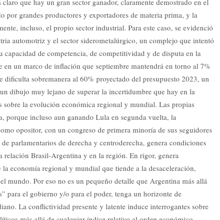
tá claro que hay un gran sector ganador, claramente demostrado en el
do por grandes productores y exportadores de materia prima, y la
ente, incluso, el propio sector industrial. Para este caso, se evidenció
stria automotriz y el sector siderometalúrgico, un complejo que intentó
 su capacidad de competencia, de competitividad y de disputa en la
e en un marco de inflación que septiembre mantendrá en torno al 7%
que dificulta sobremanera al 60% proyectado del presupuesto 2023, un
un dibujo muy lejano de superar la incertidumbre que hay en la
 sobre la evolución económica regional y mundial. Las propias
a, porque incluso aun ganando Lula en segunda vuelta, la
como opositor, con un congreso de primera minoría de sus seguidores
 de parlamentarios de derecha y centroderecha, genera condiciones
 relación Brasil-Argentina y en la región. En rigor, genera
la economía regional y mundial que tiende a la desaceleración,
del mundo. Por eso no es un pequeño detalle que Argentina más allá
 para el gobierno y/o para el poder, tenga un horizonte de
iano. La conflictividad presente y latente induce interrogantes sobre
ticos más allá de cualquier índice relativo al orden económico.