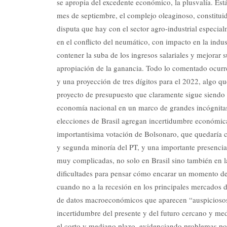
se apropia del excedente económico, la plusvalía. Es
mes de septiembre, el complejo oleaginoso, constitui
disputa que hay con el sector agro-industrial especialm
en el conflicto del neumático, con impacto en la indu
contener la suba de los ingresos salariales y mejorar
apropiación de la ganancia. Todo lo comentado ocurr
y una proyección de tres dígitos para el 2022, algo 
proyecto de presupuesto que claramente sigue siendo 
economía nacional en un marco de grandes incógnitas
elecciones de Brasil agregan incertidumbre económic
importantísima votación de Bolsonaro, que quedaría 
y segunda minoría del PT, y una importante presencia
muy complicadas, no solo en Brasil sino también en la
dificultades para pensar cómo encarar un momento de 
cuando no a la recesión en los principales mercados 
de datos macroeconómicos que aparecen “auspiciosos”
incertidumbre del presente y del futuro cercano y med
el corto y mediano plazo, evidenciando problemas polí