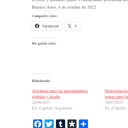
Buenos Aires, 4 de octubre de 2022
Comparte esto:
Facebook
X
Me gusta esto:
Relacionado
Argentina entre las incertidumbres
Desregulación,
globales y locales
cruces entre l
24/06/2025
16/07/2025
En «Capítulo Argentina»
En «Capítulo 
Fa
T
T
Di
C