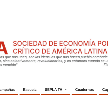
ampañas
Escuela
SEPLA TV
Cuadernos
Cap