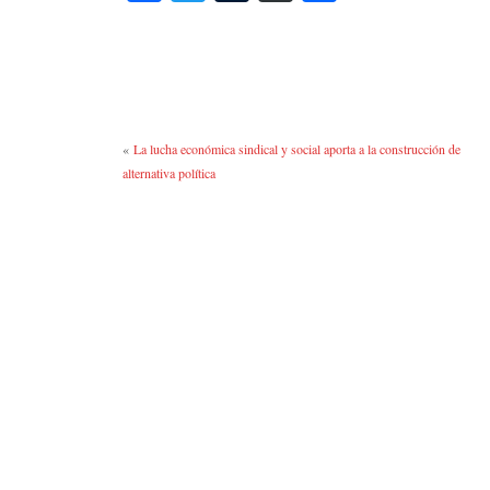
ce
wi
u
as
o
bo
tte
m
po
m
ok
r
bl
ra
pa
r
rti
r
«
La lucha económica sindical y social aporta a la construcción de
alternativa política