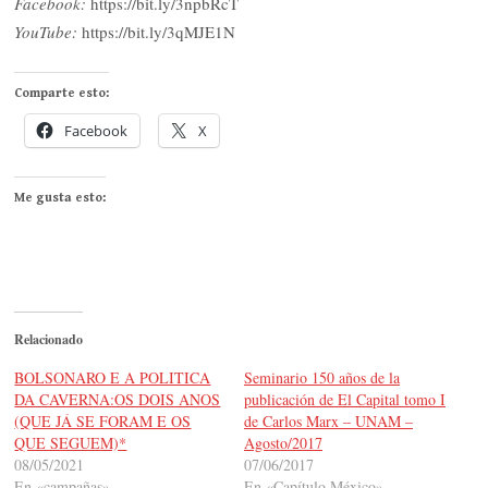
Facebook:
https://bit.ly/3npbRcT
YouTube:
https://bit.ly/3qMJE1N
Comparte esto:
Facebook
X
Me gusta esto:
Relacionado
BOLSONARO E A POLITICA
Seminario 150 años de la
DA CAVERNA:OS DOIS ANOS
publicación de El Capital tomo I
(QUE JÁ SE FORAM E OS
de Carlos Marx – UNAM –
QUE SEGUEM)*
Agosto/2017
08/05/2021
07/06/2017
En «campañas»
En «Capítulo México»