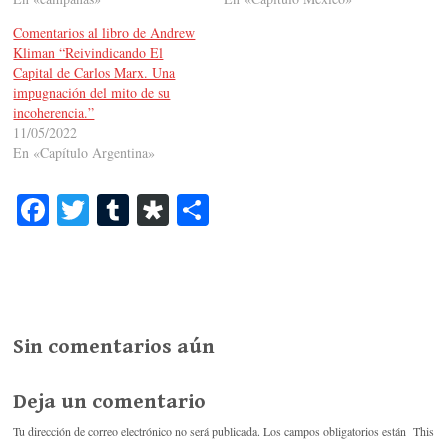
Comentarios al libro de Andrew
Kliman “Reivindicando El
Capital de Carlos Marx. Una
impugnación del mito de su
incoherencia.”
11/05/2022
En «Capítulo Argentina»
Fa
T
T
Di
C
ce
wi
u
as
o
bo
tte
m
po
m
ok
r
bl
ra
pa
r
rti
Sin comentarios aún
r
Deja un comentario
Tu dirección de correo electrónico no será publicada.
Los campos obligatorios están
This