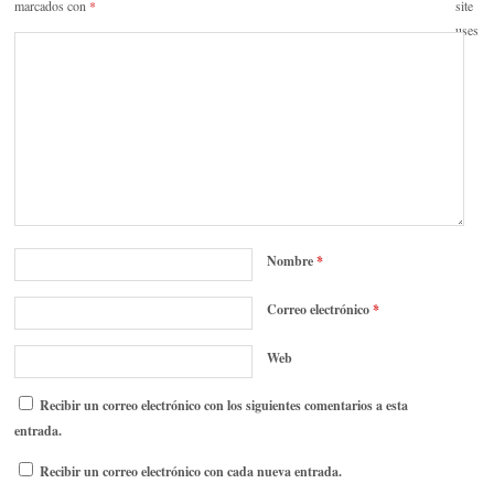
marcados con
*
site
uses
Nombre
*
Correo electrónico
*
Web
Recibir un correo electrónico con los siguientes comentarios a esta
entrada.
Recibir un correo electrónico con cada nueva entrada.