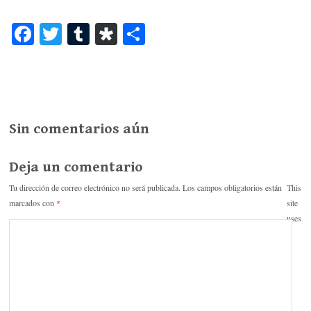
Fa
T
T
Di
C
ce
wi
u
as
o
bo
tte
m
po
m
ok
r
bl
ra
pa
r
rti
Sin comentarios aún
r
Deja un comentario
Tu dirección de correo electrónico no será publicada.
Los campos obligatorios están
This
marcados con
*
site
uses