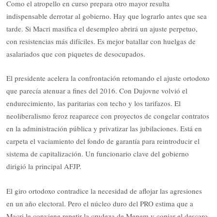
Como el atropello en curso prepara otro mayor resulta
indispensable derrotar al gobierno. Hay que lograrlo antes que sea
tarde. Si Macri masifica el desempleo abrirá un ajuste perpetuo,
con resistencias más difíciles. Es mejor batallar con huelgas de
asalariados que con piquetes de desocupados.
El presidente acelera la confrontación retomando el ajuste ortodoxo
que parecía atenuar a fines del 2016. Con Dujovne volvió el
endurecimiento, las paritarias con techo y los tarifazos. El
neoliberalismo feroz reaparece con proyectos de congelar contratos
en la administración pública y privatizar las jubilaciones. Está en
carpeta el vaciamiento del fondo de garantía para reintroducir el
sistema de capitalización. Un funcionario clave del gobierno
dirigió la principal AFJP.
El giro ortodoxo contradice la necesidad de aflojar las agresiones
en un año electoral. Pero el núcleo duro del PRO estima que a
Macri le conviene repetir la crudeza de Menem y copiar el descaro