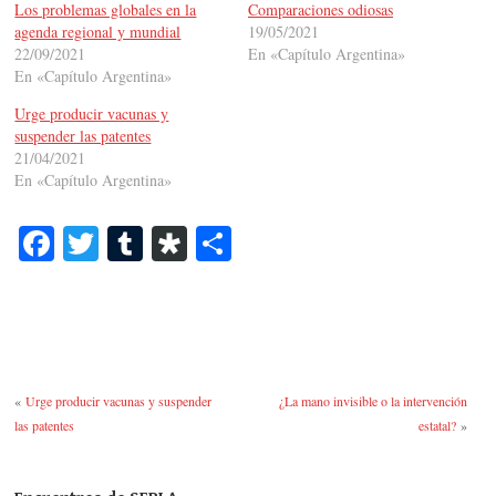
Los problemas globales en la
Comparaciones odiosas
agenda regional y mundial
19/05/2021
22/09/2021
En «Capítulo Argentina»
En «Capítulo Argentina»
Urge producir vacunas y
suspender las patentes
21/04/2021
En «Capítulo Argentina»
Fa
T
T
Di
C
ce
wi
u
as
o
bo
tte
m
po
m
ok
r
bl
ra
pa
r
rti
«
Urge producir vacunas y suspender
¿La mano invisible o la intervención
r
las patentes
estatal?
»