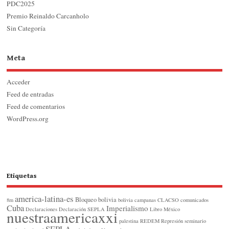
PDC2025
Premio Reinaldo Carcanholo
Sin Categoría
Meta
Acceder
Feed de entradas
Feed de comentarios
WordPress.org
Etiquetas
america-latina-es
Bloqueo
bolivia
8m
bolivia
campanas
CLACSO
comunicados
Cuba
Imperialismo
Declaraciones
Declaración SEPLA
Libro
México
nuestraamericaxxi
palestina
REDEM
Represión
seminario
SEPLA