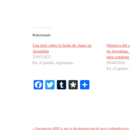
Relacionado
Una tesis sobre la lucha de clases en
Ofensiva del c
Argentina
en Argentina.
23/07/2022
para construir
En «Capítulo Argentina»
09/04/2026
En «Capítulo 
Fa
T
T
Di
C
ce
wi
u
as
o
bo
tte
m
po
m
ok
r
bl
ra
pa
r
rti
«
Declaración SEPLA por el día internacional de las/os trabajadoras/es