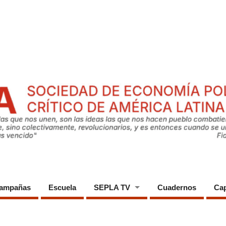
ampañas
Escuela
SEPLA TV
Cuadernos
Cap