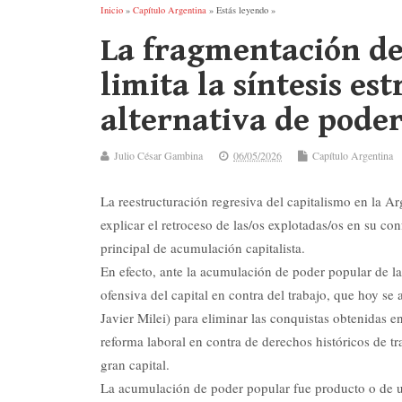
Inicio
»
Capítulo Argentina
» Estás leyendo »
La fragmentación d
limita la síntesis es
alternativa de pode
Julio César Gambina
06/05/2026
Capítulo Argentina
La reestructuración regresiva del capitalismo en la A
explicar el retroceso de las/os explotadas/os en su con
principal de acumulación capitalista.
En efecto, ante la acumulación de poder popular de la
ofensiva del capital en contra del trabajo, que hoy s
Javier Milei) para eliminar las conquistas obtenidas e
reforma laboral en contra de derechos históricos de tr
gran capital.
La acumulación de poder popular fue producto o de un