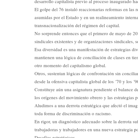
desarrollo capitalista previo al proceso inaugurado h
El golpe del 76 instaló reaccionarias reformas en las r
asumidas por el Estado y en un realineamiento internac
transnacionalización del régimen del capital.
No sorprende entonces que el primero de mayo de 2026
sindicales existentes y de organizaciones sindicales, so
Esa diversidad es una manifestación de estrategias di
mantienen una lógica de conciliación de clases en tie
otro momento del capitalismo global.
Otros, sustentan lógicas de confrontación sin concilia
desde la ofensiva capitalista global de los ´70 y los ´9
Constituye aún una asignatura pendiente el balance d
los orígenes del movimiento obrero y las estrategias 
Aludimos a una derrota estratégica que afectó el imagin
toda forma de discriminación o racismo.
En rigor, un diagnóstico adecuado sobre la derrota su
trabajadoras y trabajadores en una nueva estrategia po
Desafíos estratégicos