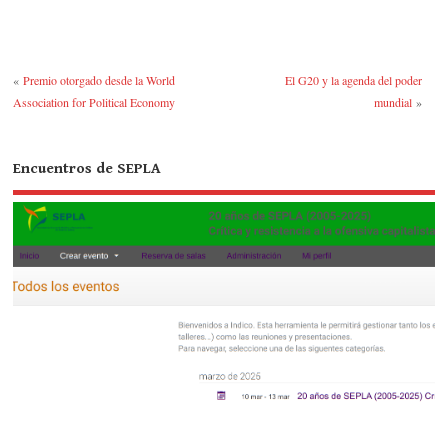
bo
tte
m
po
m
ok
r
bl
ra
pa
r
rti
«
Premio otorgado desde la World
El G20 y la agenda del poder
r
Association for Political Economy
mundial
»
Encuentros de SEPLA