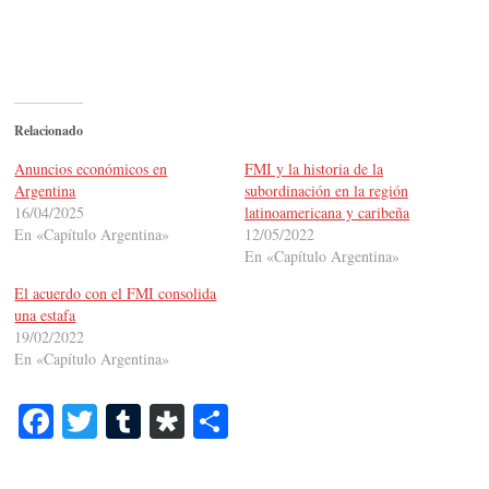
Relacionado
Anuncios económicos en
FMI y la historia de la
Argentina
subordinación en la región
16/04/2025
latinoamericana y caribeña
En «Capítulo Argentina»
12/05/2022
En «Capítulo Argentina»
El acuerdo con el FMI consolida
una estafa
19/02/2022
En «Capítulo Argentina»
Fa
T
T
Di
C
ce
wi
u
as
o