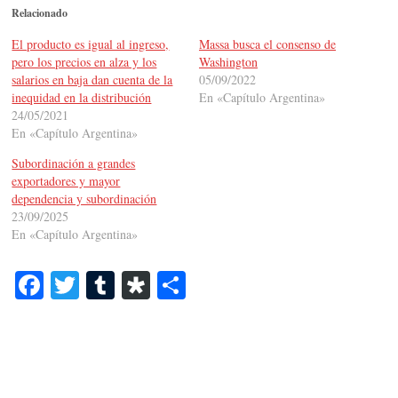
Relacionado
El producto es igual al ingreso,
Massa busca el consenso de
pero los precios en alza y los
Washington
salarios en baja dan cuenta de la
05/09/2022
inequidad en la distribución
En «Capítulo Argentina»
24/05/2021
En «Capítulo Argentina»
Subordinación a grandes
exportadores y mayor
dependencia y subordinación
23/09/2025
En «Capítulo Argentina»
Fa
T
T
Di
C
ce
wi
u
as
o
bo
tte
m
po
m
ok
r
bl
ra
pa