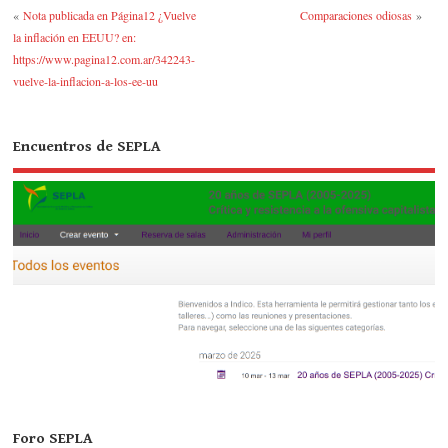
r
rti
«
Nota publicada en Página12 ¿Vuelve
Comparaciones odiosas
»
r
la inflación en EEUU? en:
https://www.pagina12.com.ar/342243-
vuelve-la-inflacion-a-los-ee-uu
Encuentros de SEPLA
Foro SEPLA