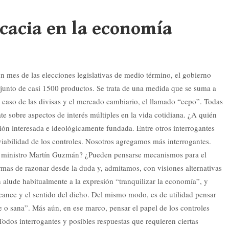
ficacia en la economía
n mes de las elecciones legislativas de medio término, el gobierno
njunto de casi 1500 productos. Se trata de una medida que se suma a
el caso de las divisas y el mercado cambiario, el llamado “cepo”. Todas
e sobre aspectos de interés múltiples en la vida cotidiana. ¿A quién
ión interesada e ideológicamente fundada. Entre otros interrogantes
 viabilidad de los controles. Nosotros agregamos más interrogantes.
el ministro Martín Guzmán? ¿Pueden pensarse mecanismos para el
rmas de razonar desde la duda y, admitamos, con visiones alternativas
 alude habitualmente a la expresión “tranquilizar la economía”, y
 alcance y el sentido del dicho. Del mismo modo, es de utilidad pensar
e o sana”. Más aún, en ese marco, pensar el papel de los controles
Todos interrogantes y posibles respuestas que requieren ciertas