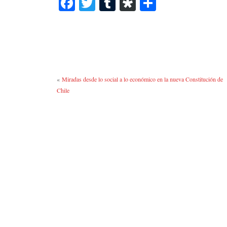
Fa
T
T
Di
C
ce
wi
u
as
o
bo
tte
m
po
m
ok
r
bl
ra
pa
r
rti
r
«
Miradas desde lo social a lo económico en la nueva Constitución de
Chile