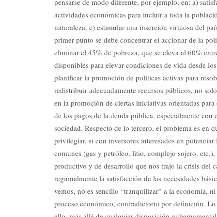
pensarse de modo diferente, por ejemplo, en: a) satisf
actividades económicas para incluir a toda la poblac
naturaleza, c) estimular una inserción virtuosa del p
primer punto se debe concentrar el accionar de la pol
eliminar el 45% de pobreza, que se eleva al 60% entr
disponibles para elevar condiciones de vida desde lo
planificar la promoción de políticas activas para res
redistribuir adecuadamente recursos públicos, no solo 
en la promoción de ciertas iniciativas orientadas para
de los pagos de la deuda pública, especialmente con 
sociedad. Respecto de lo tercero, el problema es en 
privilegiar, si con inversores interesados en potencia
comunes (gas y petróleo, litio, complejo sojero, etc.
productivo y de desarrollo que nos trajo la crisis de
regionalmente la satisfacción de las necesidades bás
vemos, no es sencillo “tranquilizar” a la economía, ni 
proceso económico, contradictorio por definición. Lo
ello, más allá de cualquier disposición gubernamental,