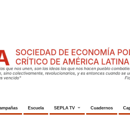
ampañas
Escuela
SEPLA TV
Cuadernos
Cap