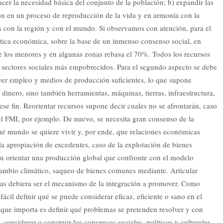
acer la necesidad básica del conjunto de la población; b) expandir las
ión en un proceso de reproducción de la vida y en armonía con la
aís con la región y con el mundo. Si observamos con atención, para el
ítica económica, sobre la base de un inmenso consenso social, en
e los menores y en algunas zonas rebasa el 70%. Todos los recursos
s sectores sociales más empobrecidos. Para el segundo aspecto se debe
olver empleo y medios de producción suficientes, lo que supone
dinero, sino también herramientas, máquinas, tierras, infraestructura,
 ese fin. Reorientar recursos supone decir cuales no se afrontarán, caso
el FMI, por ejemplo. De nuevo, se necesita gran consenso de la
qué mundo se quiere vivir y, por ende, que relaciones económicas
r la apropiación de excedentes, caso de la explotación de bienes
), u orientar una producción global que confronte con el modelo
l cambio climático, saqueo de bienes comunes mediante. Articular
icas debiera ser el mecanismo de la integración a promover. Como
fácil definir qué se puede considerar eficaz, eficiente o sano en el
 que importa es definir qué problemas se pretenden resolver y con
 considerar o construir los consensos sociales, políticos y culturales