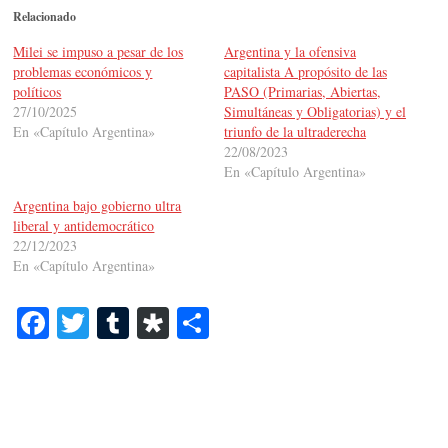
Relacionado
Milei se impuso a pesar de los
Argentina y la ofensiva
problemas económicos y
capitalista A propósito de las
políticos
PASO (Primarias, Abiertas,
27/10/2025
Simultáneas y Obligatorias) y el
En «Capítulo Argentina»
triunfo de la ultraderecha
22/08/2023
En «Capítulo Argentina»
Argentina bajo gobierno ultra
liberal y antidemocrático
22/12/2023
En «Capítulo Argentina»
Fa
T
T
Di
C
ce
wi
u
as
o
bo
tte
m
po
m
ok
r
bl
ra
pa