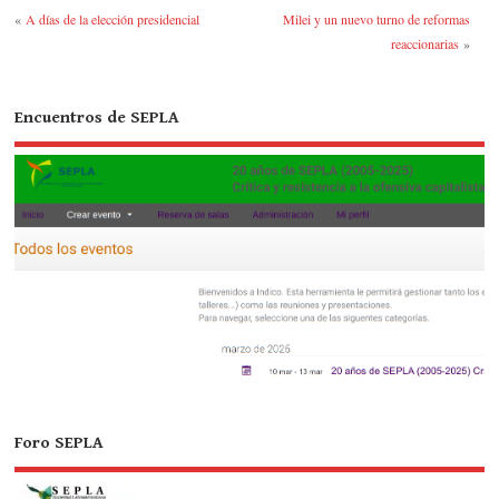
r
rti
«
A días de la elección presidencial
Milei y un nuevo turno de reformas
r
reaccionarias
»
Encuentros de SEPLA
Foro SEPLA