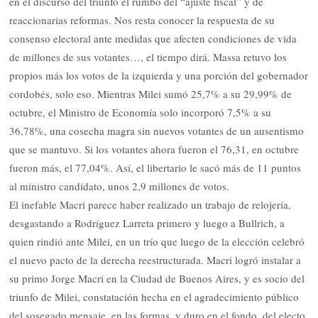
en el discurso del triunfo el rumbo del “ajuste fiscal” y de
reaccionarias reformas. Nos resta conocer la respuesta de su
consenso electoral ante medidas que afecten condiciones de vida
de millones de sus votantes…, el tiempo dirá. Massa retuvo los
propios más los votos de la izquierda y una porción del gobernador
cordobés, solo eso. Mientras Milei sumó 25,7% a su 29,99% de
octubre, el Ministro de Economía solo incorporó 7,5% a su
36,78%, una cosecha magra sin nuevos votantes de un ausentismo
que se mantuvo. Si los votantes ahora fueron el 76,31, en octubre
fueron más, el 77,04%. Así, el libertario le sacó más de 11 puntos
al ministro candidato, unos 2,9 millones de votos.
El inefable Macri parece haber realizado un trabajo de relojería,
desgastando a Rodríguez Larreta primero y luego a Bullrich, a
quien rindió ante Milei, en un trío que luego de la elección celebró
el nuevo pacto de la derecha reestructurada. Macri logró instalar a
su primo Jorge Macri en la Ciudad de Buenos Aires, y es socio del
triunfo de Milei, constatación hecha en el agradecimiento público
del sosegado mensaje, en las formas, y duro en el fondo, del electo