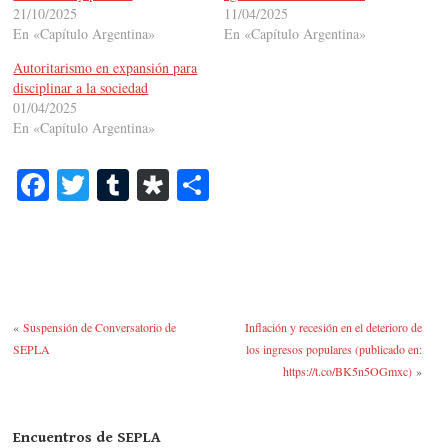
21/10/2025
11/04/2025
En «Capítulo Argentina»
En «Capítulo Argentina»
Autoritarismo en expansión para
disciplinar a la sociedad
01/04/2025
En «Capítulo Argentina»
Fa
T
T
Di
C
ce
wi
u
as
o
bo
tte
m
po
m
ok
r
bl
ra
pa
r
rti
«
Suspensión de Conversatorio de
Inflación y recesión en el deterioro de
r
SEPLA
los ingresos populares (publicado en:
https://t.co/BK5n5OGmxc)
»
Encuentros de SEPLA