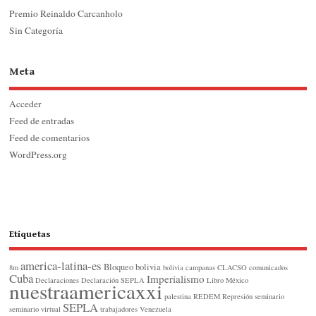
Premio Reinaldo Carcanholo
Sin Categoría
Meta
Acceder
Feed de entradas
Feed de comentarios
WordPress.org
Etiquetas
america-latina-es
Bloqueo
bolivia
8m
bolivia
campanas
CLACSO
comunicados
Cuba
Imperialismo
Declaraciones
Declaración SEPLA
Libro
México
nuestraamericaxxi
palestina
REDEM
Represión
seminario
SEPLA
seminario virtual
trabajadores
Venezuela