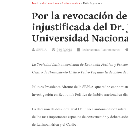
Inicio
»
declaraciones
»
Latinoamerica
» Estás leyendo »
Por la revocación de
injustificada del Dr.
Universidad Naciona
SEPLA
24/12/2018
declaraciones
,
Latinoamerica
La Sociedad Latinoamericana de Economía Política y Pensam
Centro de Pensamiento Crítico Pedro Paz ante la decisión de
Julio es Presidente Alterno de la SEPLA, que reúne economista
Investigación en Economía Política de ámbito nacional en dist
La decisión de desvincular al Dr. Julio Gambina desconsidera 
de los más importantes espacios de construcción y debate sobre
de Latinoamérica y el Caribe.