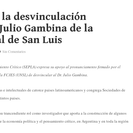
 la desvinculación
 Julio Gambina de la
l de San Luis
Sin Comentarios
iento Crítico (SEPLA) expresa su apoyo al pronunciamento firmado por el
 la FCJES (UNSL) de desvincular al Dr. Julio Gambina.
s e intelectuales de catorce paises latinoamericanos y congrega Sociedades de
intos paises.
su trancendiente rol como investigador que aporta a la construcción de algunos
 la economía política y el pensamiento crítico, en Argentina y en toda la región