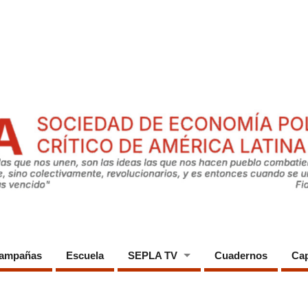
ampañas
Escuela
SEPLA TV
Cuadernos
Cap