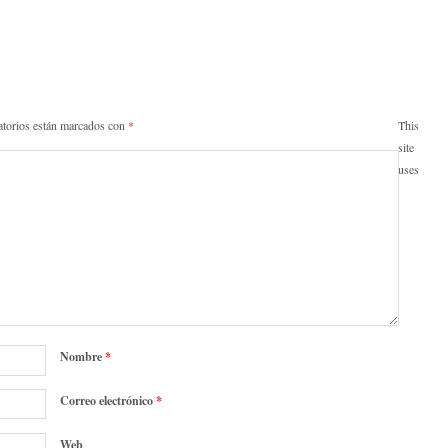
atorios están marcados con
*
This
site
uses
Nombre
*
Correo electrónico
*
Web