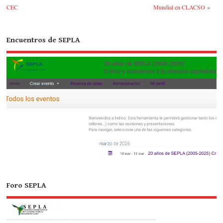
r
CEC
Mundial en CLACSO
»
Encuentros de SEPLA
Foro SEPLA