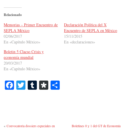
Relacionado
Memorias – Primer Encuentro de
Declaración Política del X
SEPLA México
Encuentro de SEPLA en México
02/06/2017
15/11/2015
En «Capítulo México»
En «declaraciones»
Boletin 5 Clacso Crisis y
economía mundial
20/03/2017
En «Capítulo México»
Fa
T
T
Di
C
ce
wi
u
as
o
bo
tte
m
po
m
ok
r
bl
ra
pa
r
rti
«
Convocatoria dossiers especiales en
Boletines 0 y 1 del GT de Economía