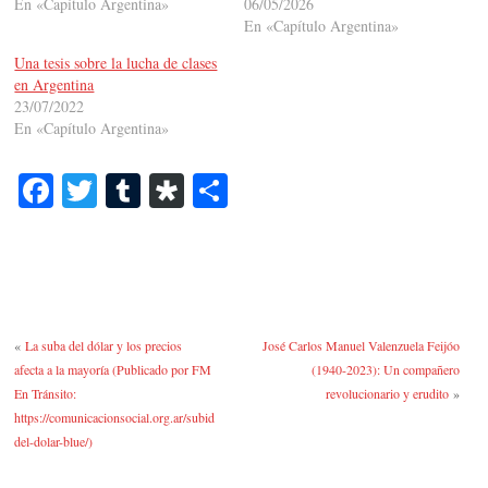
En «Capítulo Argentina»
06/05/2026
En «Capítulo Argentina»
Una tesis sobre la lucha de clases
en Argentina
23/07/2022
En «Capítulo Argentina»
Fa
T
T
Di
C
ce
wi
u
as
o
bo
tte
m
po
m
ok
r
bl
ra
pa
r
rti
«
La suba del dólar y los precios
José Carlos Manuel Valenzuela Feijóo
r
afecta a la mayoría (Publicado por FM
(1940-2023): Un compañero
En Tránsito:
revolucionario y erudito
»
https://comunicacionsocial.org.ar/subida-
del-dolar-blue/)