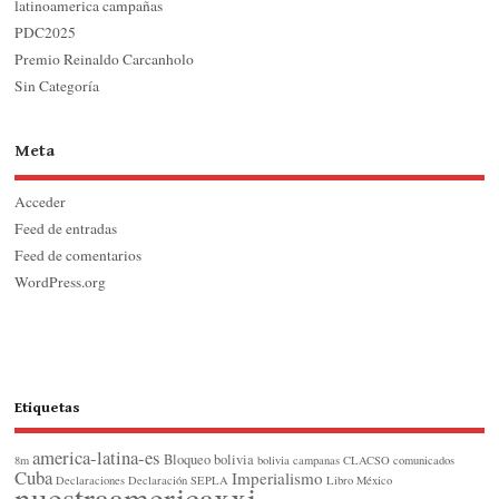
latinoamerica campañas
PDC2025
Premio Reinaldo Carcanholo
Sin Categoría
Meta
Acceder
Feed de entradas
Feed de comentarios
WordPress.org
Etiquetas
america-latina-es
Bloqueo
bolivia
8m
bolivia
campanas
CLACSO
comunicados
Cuba
Imperialismo
Declaraciones
Declaración SEPLA
Libro
México
nuestraamericaxxi