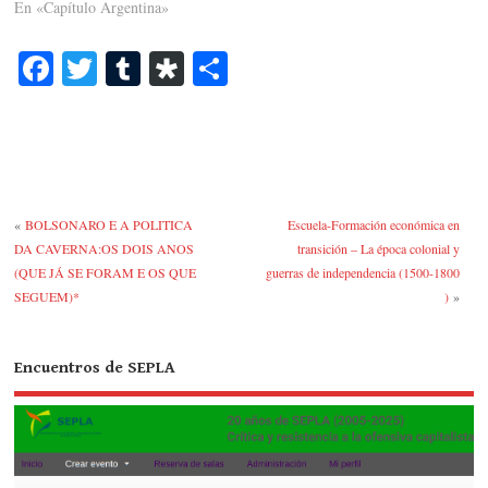
En «Capítulo Argentina»
Fa
T
T
Di
C
ce
wi
u
as
o
bo
tte
m
po
m
ok
r
bl
ra
pa
r
rti
«
BOLSONARO E A POLITICA
Escuela-Formación económica en
r
DA CAVERNA:OS DOIS ANOS
transición – La época colonial y
(QUE JÁ SE FORAM E OS QUE
guerras de independencia (1500-1800
SEGUEM)*
)
»
Encuentros de SEPLA