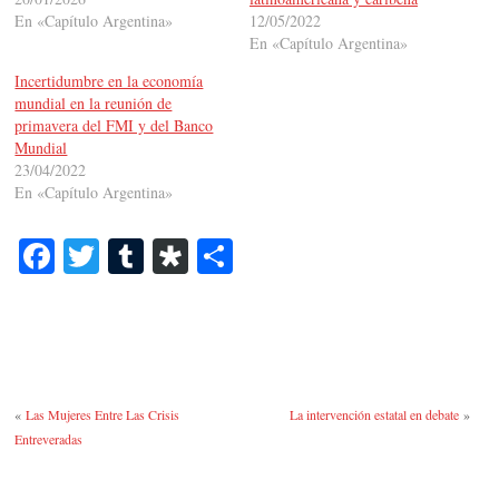
En «Capítulo Argentina»
12/05/2022
En «Capítulo Argentina»
Incertidumbre en la economía
mundial en la reunión de
primavera del FMI y del Banco
Mundial
23/04/2022
En «Capítulo Argentina»
Fa
T
T
Di
C
ce
wi
u
as
o
bo
tte
m
po
m
ok
r
bl
ra
pa
r
rti
«
Las Mujeres Entre Las Crisis
La intervención estatal en debate
»
r
Entreveradas