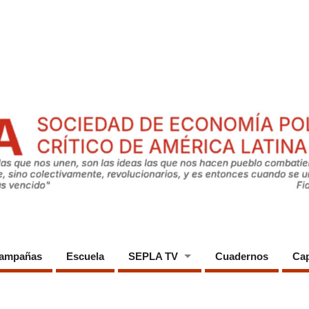
ampañas
Escuela
SEPLA TV
Cuadernos
Cap