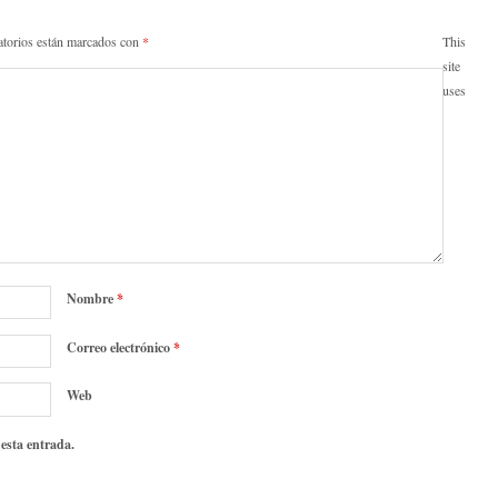
atorios están marcados con
*
This
site
uses
Nombre
*
Correo electrónico
*
Web
 esta entrada.