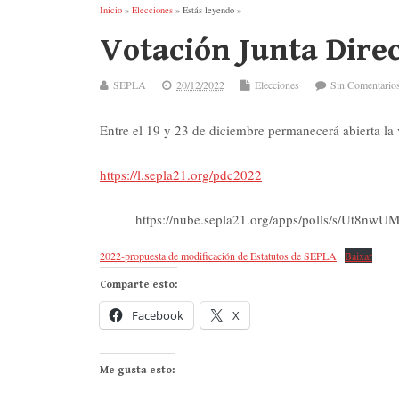
Inicio
»
Elecciones
» Estás leyendo »
Votación Junta Dire
SEPLA
20/12/2022
Elecciones
Sin Comentario
Entre el 19 y 23 de diciembre permanecerá abierta la 
https://l.sepla21.org/pdc2022
https://nube.sepla21.org/apps/polls/s/Ut8n
2022-propuesta de modificación de Estatutos de SEPLA
Baixar
Comparte esto:
Facebook
X
Me gusta esto: