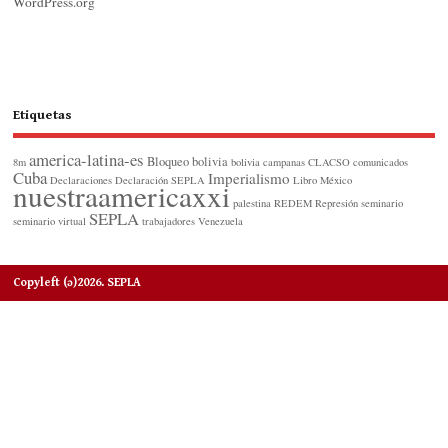
WordPress.org
Etiquetas
america-latina-es
Bloqueo
bolivia
8m
bolivia
campanas
CLACSO
comunicados
Cuba
Imperialismo
Declaraciones
Declaración SEPLA
Libro
México
nuestraamericaxxi
palestina
REDEM
Represión
seminario
SEPLA
seminario virtual
trabajadores
Venezuela
Copyleft (ɔ)2026. SEPLA