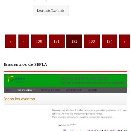
Leer más/Ler mais
«
‹
130
131
132
133
134
›
Encuentros de SEPLA