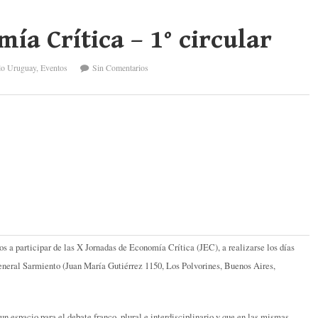
ía Crítica – 1° circular
lo Uruguay
,
Eventos
Sin Comentarios
os a participar de las X Jornadas de Economía Crítica (JEC), a realizarse los días
eneral Sarmiento (Juan María Gutiérrez 1150, Los Polvorines, Buenos Aires,
n espacio para el debate franco, plural e interdisciplinario y que en las mismas