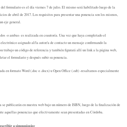
del formulario es el día viernes 7 de julio. El mismo será habilitado luego de la
icios de abril de 2017. Los requisitos para presentar una ponencia son los mismos,
un eje general.
as dos -o ambas- es realizada en coautoría. Una vez que haya completado el
o electrónico asignado al/la autor/a de contacto un mensaje confirmando la
su trabajo un código de referencia y también figurará allí un link a la página web,
tar el formulario y después subir su ponencia.
da en formato Word (.doc o .docx) u Open Office (.odt) -resaltamos especialmente
 se publicarán en nuestra web bajo un número de ISBN, luego de la finalización de
nte aquellas ponencias que efectivamente sean presentadas en Córdoba.
escribir a
simposiosjec