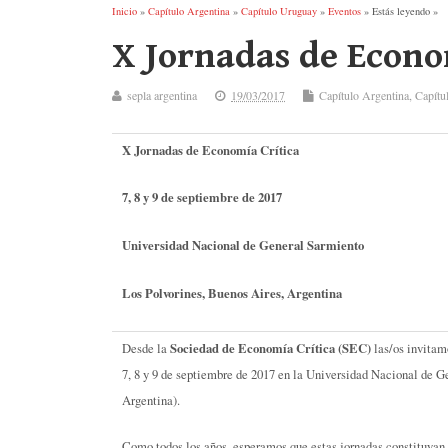
Inicio
»
Capítulo Argentina
»
Capítulo Uruguay
»
Eventos
» Estás leyendo »
X Jornadas de Econom
sepla argentina
19/03/2017
Capítulo Argentina
,
Capítu
X Jornadas de Economía Crítica
7, 8 y 9 de septiembre de 2017
Universidad Nacional de General Sarmiento
Los Polvorines, Buenos Aires, Argentina
Sociedad de Economía Crítica (SEC)
Desde la
las/os invitam
7, 8 y 9 de septiembre de 2017 en la Universidad Nacional de G
Argentina).
Como todos los años, esperamos que estas jornadas constituyan u