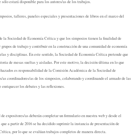
 sólo estará disponible para los autores/as de los trabajos.
imposios, talleres, paneles especiales y presentaciones de libros en el marco del
e la Sociedad de Economía Crítica y que los simposios tienen la finalidad de
ar grupos de trabajo y contribuir en la construcción de una comunidad de economía
uelas y disciplinas. En este sentido, la Sociedad de Economía Crítica pretende que
toria de mesas sueltas y aisladas. Por este motivo, la decisión última en lo que
rechazados es responsabilidad de la Comisión Académica de la Sociedad de
s/as coordinadores/as de los simposios, colaborando y coordinando el armado de las
e enriquecer los debates y las reflexiones.
d de expositores/as deberán completar un formulario en nuestra web y desde el
ue a partir de 2016 se ha decidido suprimir la instancia de presentación de
rítica, por lo que se evalúan trabajos completos de manera directa.