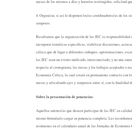
mesas de los mismos a días y horarios restringidos, solicitud que
4. Organizar, si así lo disponen los/as coordinadores/as de los s
simposio.
Resaltamos que la organización de las JEC es responsabilidad d
incorporar temáticas específicas, viabilizar discusiones, acerc
crítica que dé lugar a diferentes enfoques, aproximaciones, esc
las JEC sean un evento unificado, interconectado, y no una suma
respecta al cronograma, las mesas y los trabajos aceptados o 
Economía Crítica, la cual estará en permanente contacto con lo
mesas y articulando ejes y simposios entre sí, con la finalidad d
Sobre la presentación de ponencias:
Aquellos autores/as que deseen participar de las JEC en calida
mismo formulario cargar su ponencia completa. Les recordamos q
resúmenes en el calendario anual de las Jornadas de Economía C