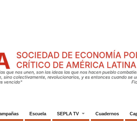
ampañas
Escuela
SEPLA TV
Cuadernos
Cap