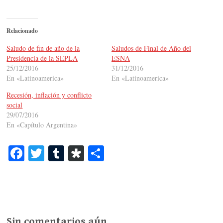
Relacionado
Saludo de fin de año de la
Saludos de Final de Año del
Presidencia de la SEPLA
ESNA
25/12/2016
31/12/2016
En «Latinoamerica»
En «Latinoamerica»
Recesión, inflación y conflicto
social
29/07/2016
En «Capítulo Argentina»
Fa
T
T
Di
C
ce
wi
u
as
o
bo
tte
m
po
m
ok
r
bl
ra
pa
r
rti
Sin comentarios aún