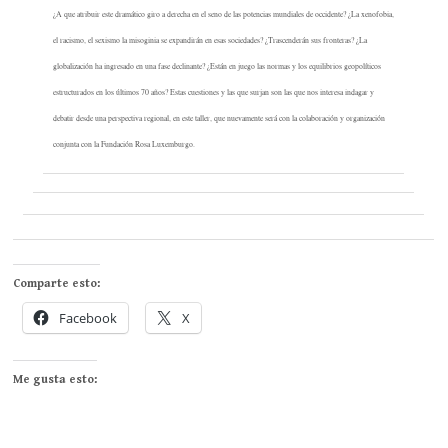
¿A que atribuir este dramático giro a derecha en el seno de las potencias mundiales de occidente? ¿La xenofobia,
el racismo, el sexismo la misoginia se expandirán en esas sociedades? ¿Trascenderán sus fronteras? ¿La
globalización ha ingresado en una fase declinante? ¿Están en juego las normas y los equilibrios geopolíticos
estructurados en los últimos 70 años? Estas cuestiones y las que surjan son las que nos interesa indagar y
debatir desde una perspectiva regional, en este taller, que nuevamente será con la colaboración y organización
conjunta con la Fundación Rosa Luxemburgo.
Comparte esto:
Facebook
X
Me gusta esto: