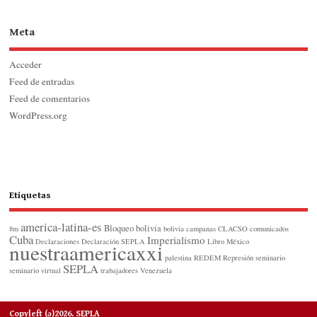
Meta
Acceder
Feed de entradas
Feed de comentarios
WordPress.org
Etiquetas
america-latina-es
Bloqueo
bolivia
8m
bolivia
campanas
CLACSO
comunicados
Cuba
Imperialismo
Declaraciones
Declaración SEPLA
Libro
México
nuestraamericaxxi
palestina
REDEM
Represión
seminario
SEPLA
seminario virtual
trabajadores
Venezuela
Copyleft (ɔ)2026. SEPLA