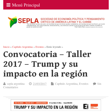
Menú Principal
Inicio
»
Capítulo Argentina
»
Eventos
» Estás leyendo »
Convocatoria – Taller
2017 – Trump y su
impacto en la región
sepla argentina
21/03/2017
Capítulo Argentina
,
Eventos
Sin
Comentarios