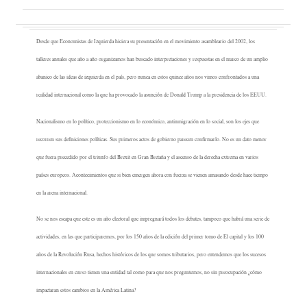
Desde que Economistas de Izquierda hiciera su presentación en el movimiento asambleario del 2002, los
talleres anuales que año a año organizamos han buscado interpretaciones y respuestas en el marco de un amplio
abanico de las ideas de izquierda en el país, pero nunca en estos quince años nos vimos confrontados a una
realidad internacional como la que ha provocado la asunción de Donald Trump a la presidencia de los EEUU.
Nacionalismo en lo político, proteccionismo en lo económico, antinmigración en lo social, son los ejes que
recorren sus definiciones políticas. Sus primeros actos de gobierno parecen confirmarlo. No es un dato menor
que fuera precedido por el triunfo del Brexit en Gran Bretaña y el ascenso de la derecha extrema en varios
países europeos. Acontecimientos que si bien emergen ahora con fuerza se vienen amasando desde hace tiempo
en la arena internacional.
No se nos escapa que este es un año electoral que impregnará todos los debates, tampoco que habrá una serie de
actividades, en las que participaremos, por los 150 años de la edición del primer tomo de El capital y los 100
años de la Revolución Rusa, hechos históricos de los que somos tributarios, pero entendemos que los sucesos
internacionales en curso tienen una entidad tal como para que nos preguntemos, no sin preocupación ¿cómo
impactaran estos cambios en la América Latina?