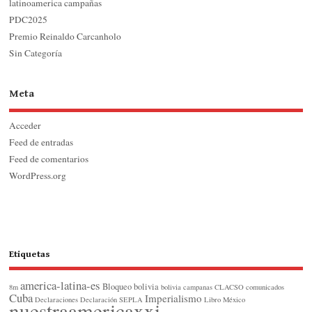
latinoamerica campañas
PDC2025
Premio Reinaldo Carcanholo
Sin Categoría
Meta
Acceder
Feed de entradas
Feed de comentarios
WordPress.org
Etiquetas
america-latina-es
Bloqueo
bolivia
8m
bolivia
campanas
CLACSO
comunicados
Cuba
Imperialismo
Declaraciones
Declaración SEPLA
Libro
México
nuestraamericaxxi