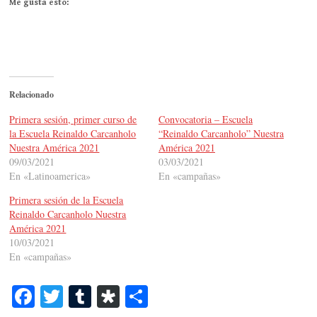
Me gusta esto:
Relacionado
Primera sesión, primer curso de
Convocatoria – Escuela
la Escuela Reinaldo Carcanholo
“Reinaldo Carcanholo” Nuestra
Nuestra América 2021
América 2021
09/03/2021
03/03/2021
En «Latinoamerica»
En «campañas»
Primera sesión de la Escuela
Reinaldo Carcanholo Nuestra
América 2021
10/03/2021
En «campañas»
Fa
T
T
Di
C