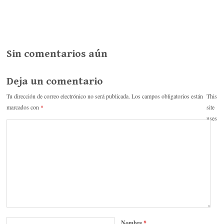
ce
wi
u
as
o
bo
tte
m
po
m
ok
r
bl
ra
pa
r
rti
Sin comentarios aún
r
Deja un comentario
Tu dirección de correo electrónico no será publicada.
Los campos obligatorios están
This
marcados con
*
site
uses
Nombre
*