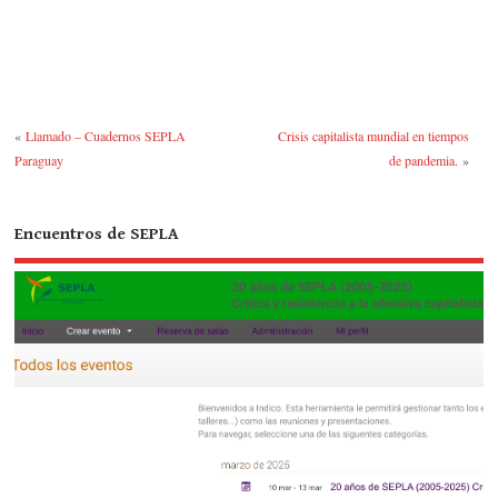
ce
wi
u
as
o
bo
tte
m
po
m
ok
r
bl
ra
pa
r
rti
«
Llamado – Cuadernos SEPLA
Crisis capitalista mundial en tiempos
r
Paraguay
de pandemia.
»
Encuentros de SEPLA