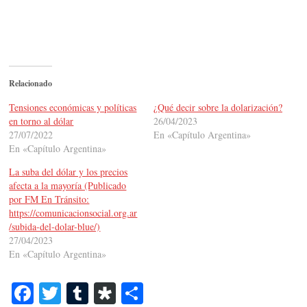
Relacionado
Tensiones económicas y políticas
¿Qué decir sobre la dolarización?
en torno al dólar
26/04/2023
27/07/2022
En «Capítulo Argentina»
En «Capítulo Argentina»
La suba del dólar y los precios
afecta a la mayoría (Publicado
por FM En Tránsito:
https://comunicacionsocial.org.ar
/subida-del-dolar-blue/)
27/04/2023
En «Capítulo Argentina»
Fa
T
T
Di
C