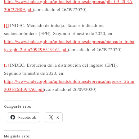
https://www.indec.gob.ar/uploads/informesdeprensa/pib_09_203A
30C37E8E.pdf
(consultado el 26/0972020)
INDEC. Mercado de trabajo. Tasas e indicadores
[4]
socioeconómicos (EPH). Segundo trimestre de 2020, en:
https://www.indec.gob.ar/uploads/informesdeprensa/mercado_traba
jo_eph_2trim20929E519161.pdf
(consultado el 26/0972020)
INDEC. Evolución de la distribución del ingreso (EPH).
[5]
Segundo trimestre de 2020, en:
https://www.indec.gob.ar/uploads/informesdeprensa/ingresos_2trim
203E26BE94AC.pdf
(consultado el 26/09/2020)
Comparte esto:
Facebook
X
Me gusta esto: