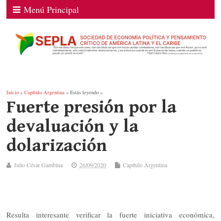
Menú Principal
Inicio
»
Capítulo Argentina
» Estás leyendo »
Fuerte presión por la
devaluación y la
dolarización
Julio César Gambina
26/09/2020
Capítulo Argentina
Resulta interesante verificar la fuerte iniciativa económica,