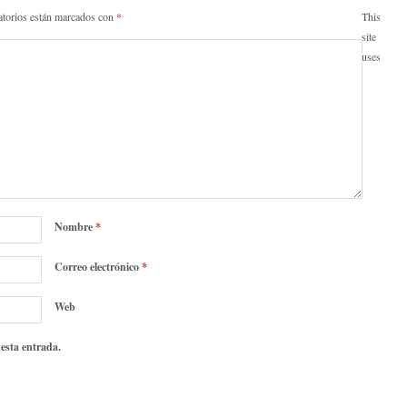
atorios están marcados con
*
This
site
uses
Nombre
*
Correo electrónico
*
Web
 esta entrada.