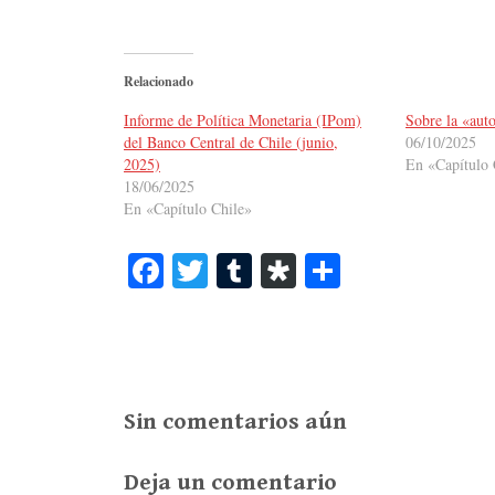
Relacionado
Informe de Política Monetaria (IPom)
Sobre la «aut
del Banco Central de Chile (junio,
06/10/2025
2025)
En «Capítulo 
18/06/2025
En «Capítulo Chile»
Fa
T
T
Di
C
ce
wi
u
as
o
bo
tte
m
po
m
ok
r
bl
ra
pa
r
rti
Sin comentarios aún
r
Deja un comentario