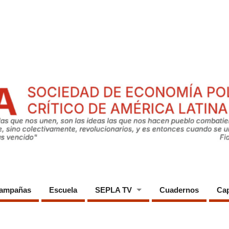
ampañas
Escuela
SEPLA TV
Cuadernos
Cap