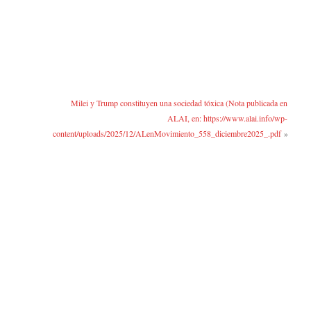
Milei y Trump constituyen una sociedad tóxica (Nota publicada en
ALAI, en: https://www.alai.info/wp-
content/uploads/2025/12/ALenMovimiento_558_diciembre2025_.pdf
»