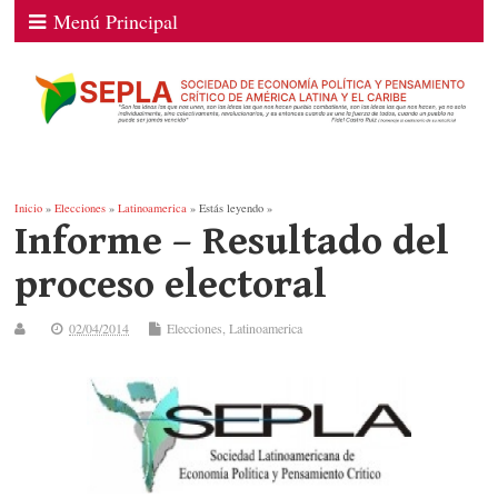
Menú Principal
Inicio
»
Elecciones
»
Latinoamerica
» Estás leyendo »
Informe – Resultado del
proceso electoral
02/04/2014
Elecciones
,
Latinoamerica