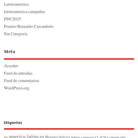
Latinoamerica
latinoamerica campañas
PDC2025
Premio Reinaldo Carcanholo
Sin Categoría
Meta
Acceder
Feed de entradas
Feed de comentarios
WordPress.org
Etiquetas
america-latina-es
Bloqueo
bolivia
8m
bolivia
campanas
CLACSO
comunicados