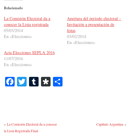
Relacionado
La Comisión Electoral da a
Apertura del período electoral –
conocer la Lista registrada
Invitación a presentación de
05/03/2014
listas
En «Elecciones»
03/02/2014
En «Elecciones»
Acta Elecciones SEPLA 2016
11/07/2016
En «Elecciones»
Fa
T
T
Di
C
ce
wi
u
as
o
bo
tte
m
po
m
ok
r
bl
ra
pa
r
rti
«
La Comisión Electoral da a conocer
Capítulo Argentina
»
r
la Lista Registrada Final