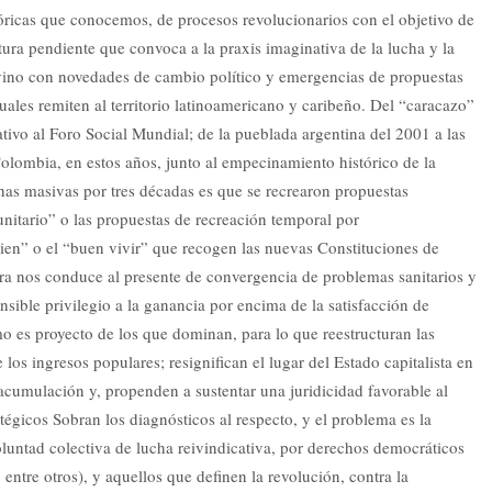
tóricas que conocemos, de procesos revolucionarios con el objetivo de
atura pendiente que convoca a la praxis imaginativa de la lucha y la
 vino con novedades de cambio político y emergencias de propuestas
uales remiten al territorio latinoamericano y caribeño. Del “caracazo”
ativo al Foro Social Mundial; de la pueblada argentina del 2001 a las
Colombia, en estos años, junto al empecinamiento histórico de la
has masivas por tres décadas es que se recrearon propuestas
unitario” o las propuestas de recreación temporal por
 bien” o el “buen vivir” que recogen las nuevas Constituciones de
dora nos conduce al presente de convergencia de problemas sanitarios y
ible privilegio a la ganancia por encima de la satisfacción de
mo es proyecto de los que dominan, para lo que reestructuran las
 los ingresos populares; resignifican el lugar del Estado capitalista en
 acumulación y, propenden a sustentar una juridicidad favorable al
tégicos Sobran los diagnósticos al respecto, y el problema es la
oluntad colectiva de lucha reivindicativa, por derechos democráticos
entre otros), y aquellos que definen la revolución, contra la