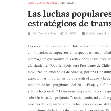
Inicio
»
Capítulo Argentina
» Estás leyendo »
Las luchas populares
estratégicos de tran
Julio César Gambina
21/12/2021
Capítulo Argentina
Las recientes elecciones en Chile motivaron interesant
combinación de supuestos y perspectivas irreconciliabl
interrogante que motiva mis reflexiones desde hace ti
día siguiente: “Gabriel Boric será Presidente de Chile
movilización antecedida de otras: a) por una Constitu
expectativas importantes para revertir el atraso y la d
rebelión de los “pingüinos” del 2011. El eje y el futu
y la lucha popular.” El mensaje trajo polémica y es qu
sobre la base de “prejuicios”, anticipando, tal cual, o
proceso de “organización y lucha”, en este caso, del 
condiciones de la lucha de clases en la coyuntura. Si 