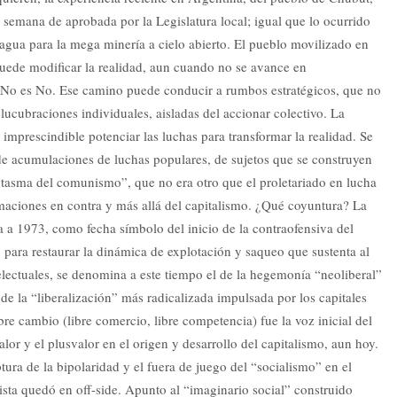
semana de aprobada por la Legislatura local; igual que lo ocurrido
agua para la mega minería a cielo abierto. El pueblo movilizado en
puede modificar la realidad, aun cuando no se avance en
e No es No. Ese camino puede conducir a rumbos estratégicos, que no
ucubraciones individuales, aisladas del accionar colectivo. La
imprescindible potenciar las luchas para transformar la realidad. Se
 de acumulaciones de luchas populares, de sujetos que se construyen
ntasma del comunismo”, que no era otro que el proletariado en lucha
rmaciones en contra y más allá del capitalismo. ¿Qué coyuntura? La
ta a 1973, como fecha símbolo del inicio de la contraofensiva del
”, para restaurar la dinámica de explotación y saqueo que sustenta al
telectuales, se denomina a este tiempo el de la hegemonía “neoliberal”
 de la “liberalización” más radicalizada impulsada por los capitales
re cambio (libre comercio, libre competencia) fue la voz inicial del
alor y el plusvalor en el origen y desarrollo del capitalismo, aun hoy.
ura de la bipolaridad y el fuera de juego del “socialismo” en el
ista quedó en off-side. Apunto al “imaginario social” construido