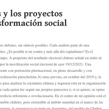
 y los proyectos
sformación social
es debates, sin síntesis posibles. Cada análisis parte de una
es. ¿Es posible ir en contra y más allá del capitalismo? Es el
empo. A propósito del resultado electoral chileno señalé en redes al
 por la movilización social electoral de ayer 19/12/2021. Una
yente con pretensión plurinacional, en pleno desarrollo y con
erechización pinochetista; b) otras previas, en octubre del 2019 y, la
ro para analizar la coyuntura chilena y regional está en la organización
e cada quien lee según sus propios pareceres o, si se quiere, se opina
 profecía reformista o revolucionaria. En el centro de mi opinión está el
pueblo chileno, pero extensible al ámbito mundial en el marco de las
quieren, la experiencia reciente en Argentina, del pueblo de Chubut,