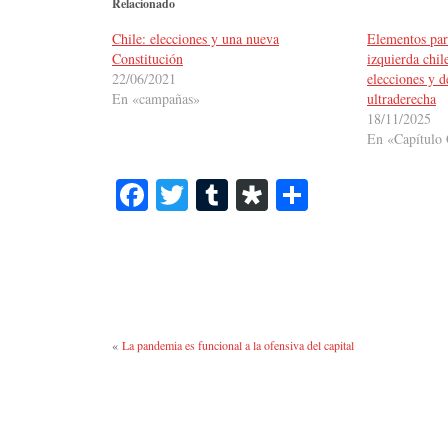
Relacionado
Chile: elecciones y una nueva
Elementos par
Constitución
izquierda chil
22/06/2021
elecciones y d
En «campañas»
ultraderecha
18/11/2025
En «Capítulo 
Fa
T
T
Di
C
ce
wi
u
as
o
bo
tte
m
po
m
ok
r
bl
ra
pa
r
rti
r
«
La pandemia es funcional a la ofensiva del capital