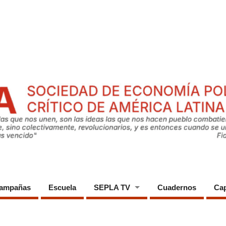
ampañas
Escuela
SEPLA TV
Cuadernos
Cap