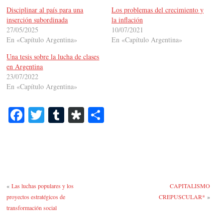
Disciplinar al país para una
Los problemas del crecimiento y
inserción subordinada
la inflación
27/05/2025
10/07/2021
En «Capítulo Argentina»
En «Capítulo Argentina»
Una tesis sobre la lucha de clases
en Argentina
23/07/2022
En «Capítulo Argentina»
Fa
T
T
Di
C
ce
wi
u
as
o
bo
tte
m
po
m
ok
r
bl
ra
pa
r
rti
«
Las luchas populares y los
CAPITALISMO
r
proyectos estratégicos de
CREPUSCULAR*
»
transformación social