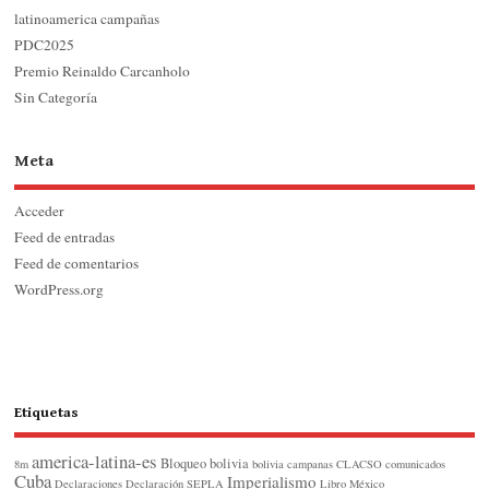
latinoamerica campañas
PDC2025
Premio Reinaldo Carcanholo
Sin Categoría
Meta
Acceder
Feed de entradas
Feed de comentarios
WordPress.org
Etiquetas
america-latina-es
Bloqueo
bolivia
8m
bolivia
campanas
CLACSO
comunicados
Cuba
Imperialismo
Declaraciones
Declaración SEPLA
Libro
México