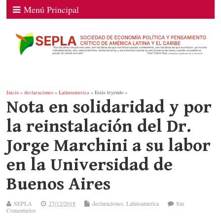
Menú Principal
Inicio
»
declaraciones
»
Latinoamerica
» Estás leyendo »
Nota en solidaridad y por
la reinstalación del Dr.
Jorge Marchini a su labor
en la Universidad de
Buenos Aires
SEPLA
27/12/2018
declaraciones
,
Latinoamerica
Sin
Comentarios