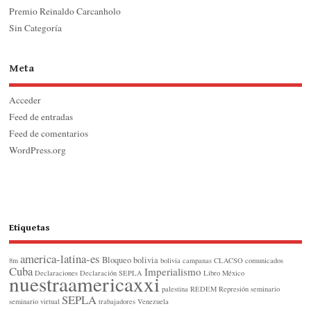
Premio Reinaldo Carcanholo
Sin Categoría
Meta
Acceder
Feed de entradas
Feed de comentarios
WordPress.org
Etiquetas
america-latina-es
Bloqueo
bolivia
8m
bolivia
campanas
CLACSO
comunicados
Cuba
Imperialismo
Declaraciones
Declaración SEPLA
Libro
México
nuestraamericaxxi
palestina
REDEM
Represión
seminario
SEPLA
seminario virtual
trabajadores
Venezuela