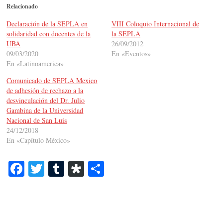
Relacionado
Declaración de la SEPLA en
VIII Coloquio Internacional de
solidaridad con docentes de la
la SEPLA
UBA
26/09/2012
09/03/2020
En «Eventos»
En «Latinoamerica»
Comunicado de SEPLA Mexico
de adhesión de rechazo a la
desvinculación del Dr. Julio
Gambina de la Universidad
Nacional de San Luis
24/12/2018
En «Capítulo México»
Fa
T
T
Di
C
ce
wi
u
as
o
bo
tte
m
po
m
ok
r
bl
ra
pa