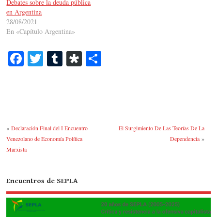
Debates sobre la deuda pública
en Argentina
28/08/2021
En «Capítulo Argentina»
Fa
T
T
Di
C
ce
wi
u
as
o
bo
tte
m
po
m
ok
r
bl
ra
pa
r
rti
«
Declaración Final del I Encuentro
El Surgimiento De Las Teorías De La
r
Venezolano de Economía Política
Dependencia
»
Marxista
Encuentros de SEPLA