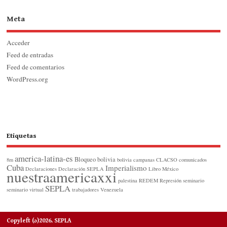
Meta
Acceder
Feed de entradas
Feed de comentarios
WordPress.org
Etiquetas
america-latina-es
Bloqueo
bolivia
8m
bolivia
campanas
CLACSO
comunicados
Cuba
Imperialismo
Declaraciones
Declaración SEPLA
Libro
México
nuestraamericaxxi
palestina
REDEM
Represión
seminario
SEPLA
seminario virtual
trabajadores
Venezuela
Copyleft (ɔ)2026. SEPLA